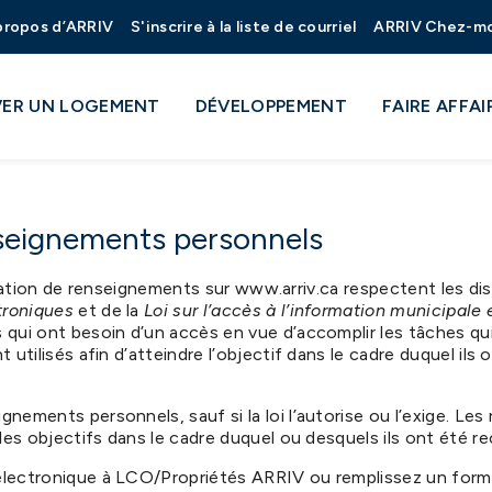
propos d’ARRIV
S'inscrire à la liste de courriel
ARRIV Chez-m
ER UN LOGEMENT
DÉVELOPPEMENT
FAIRE AFFAI
nseignements personnels
servation de renseignements sur www.arriv.ca respectent les di
troniques
et de la
Loi sur l’accès à l’information municipale e
qui ont besoin d’un accès en vue d’accomplir les tâches qu
ilisés afin d’atteindre l’objectif dans le cadre duquel ils ont
nements personnels, sauf si la loi l’autorise ou l’exige. 
es objectifs dans le cadre duquel ou desquels ils ont été recu
électronique à LCO/Propriétés ARRIV ou remplissez un form